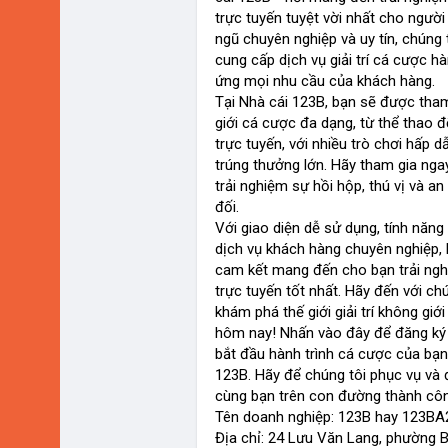
trực tuyến tuyệt vời nhất cho người 
ngũ chuyên nghiệp và uy tín, chúng 
cung cấp dịch vụ giải trí cá cược h
ứng mọi nhu cầu của khách hàng.
Tại Nhà cái 123B, bạn sẽ được tham
giới cá cược đa dạng, từ thể thao 
trực tuyến, với nhiều trò chơi hấp d
trúng thưởng lớn. Hãy tham gia ng
trải nghiệm sự hồi hộp, thú vị và an
đối.
Với giao diện dễ sử dụng, tính năng
dịch vụ khách hàng chuyên nghiệp,
cam kết mang đến cho bạn trải ng
trực tuyến tốt nhất. Hãy đến với chú
khám phá thế giới giải trí không giớ
hôm nay! Nhấn vào đây để đăng ký 
bắt đầu hành trình cá cược của bạn
123B. Hãy để chúng tôi phục vụ và
cùng bạn trên con đường thành cô
Tên doanh nghiệp: 123B hay 123BA
Địa chỉ: 24 Lưu Văn Lang, phường 