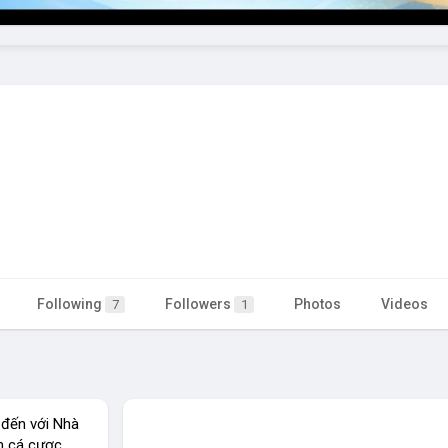
Following
Followers
Photos
Videos
7
1
đến với Nhà
ệm cá cược