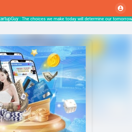
uy
: The choices we make today will deter