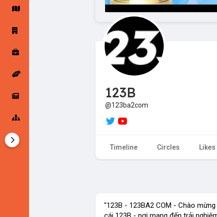
Startup Forums
Startup Explore
Popular Posts
Jobs
123B
Offers
Startup Tools
@123ba2com
Startup Funding
Timeline
Circles
Likes
"123B - 123BA2 COM - Chào mừng 
cái 123B - nơi mang đến trải nghi