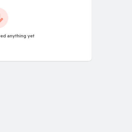
ted anything yet