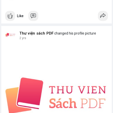
Like
Thư viện sách PDF
changed his profile picture
2 yrs