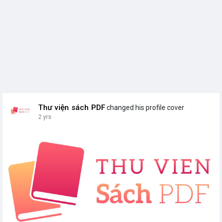
Thư viện sách PDF
changed his profile cover
2 yrs