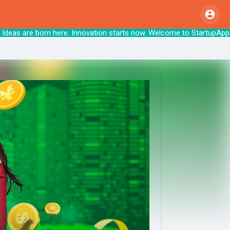
eas are born here. Innovation starts now. We