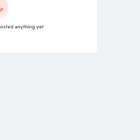
osted anything yet